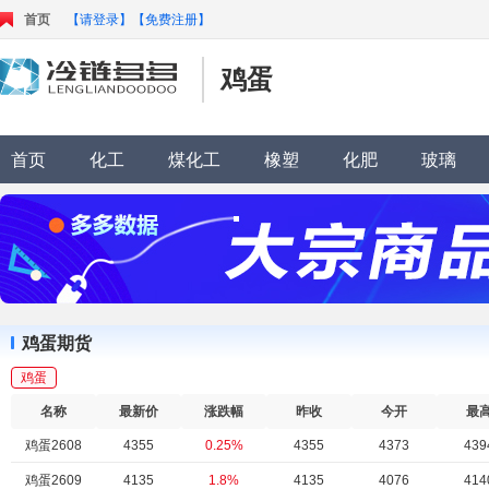
首页
【请登录】
【免费注册】
鸡蛋
首页
化工
煤化工
橡塑
化肥
玻璃
鸡蛋2702
3173
0.28%
3173
3170
317
鸡蛋2703
3155
0.03%
3155
3153
316
鸡蛋2704
3214
0.25%
3214
3212
321
鸡蛋2705
3271
0.25%
3271
3265
327
鸡蛋2706
3124
0.19%
3124
3119
312
鸡蛋期货
鸡蛋2707
3281
0.24%
3281
3275
328
鸡蛋
鸡蛋连续
3936
1.81%
3936
3875
394
名称
最新价
涨跌幅
昨收
今开
最
鸡蛋2608
4355
0.25%
4355
4373
439
鸡蛋2609
4135
1.8%
4135
4076
414