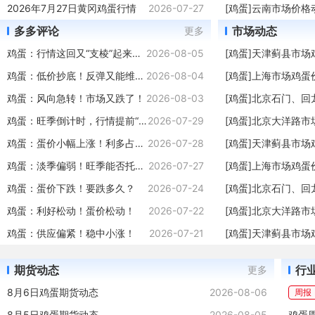
鸡蛋2611
3865
1.07%
3865
3840
387
2026年7月27日黄冈鸡蛋行情
2026-07-27
[鸡蛋]云南市场价格
鸡蛋2612
3814
0.53%
3814
3801
382
多多评论
市场动态
更多
鸡蛋：行情这回又“支棱”起来了！
2026-08-05
[鸡蛋]天津蓟县市
鸡蛋：低价抄底！反弹又能维持多久？
2026-08-04
[鸡蛋]上海市场鸡蛋
鸡蛋：风向急转！市场又跌了！
2026-08-03
[鸡蛋]北京石门、
鸡蛋：旺季倒计时，行情提前“热身”
2026-07-29
[鸡蛋]北京大洋路
鸡蛋：蛋价小幅上涨！利多占据主导！
2026-07-28
[鸡蛋]天津蓟县市
鸡蛋：淡季偏弱！旺季能否托底？
2026-07-27
[鸡蛋]上海市场鸡蛋
鸡蛋：蛋价下跌！要跌多久？
2026-07-24
[鸡蛋]北京石门、
鸡蛋：利好松动！蛋价松动！
2026-07-22
[鸡蛋]北京大洋路
鸡蛋：供应偏紧！稳中小涨！
2026-07-21
[鸡蛋]天津蓟县市
期货动态
行
更多
8月6日鸡蛋期货动态
2026-08-06
周报
8月5日鸡蛋期货动态
2026-08-05