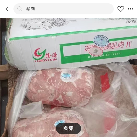



猪肉
商品
评价
详情
推荐
图集