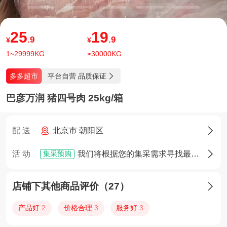
25
19
.9
.9
¥
¥
1~29999KG
≥30000KG
平台自营 品质保证
多多超市

巴彦万润 猪四号肉 25kg/箱
配 送
北京市 朝阳区

集采预购
活 动
我们将根据您的集采需求寻找最佳货源，确定货源后您将享有优先采购权

店铺下其他商品评价（27）

产品好
2
价格合理
3
服务好
3