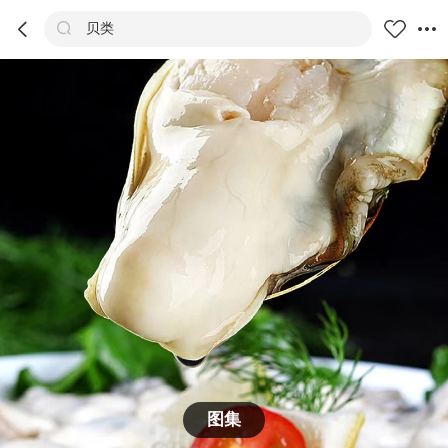



贝类
商品
评价
详情
推荐
图集