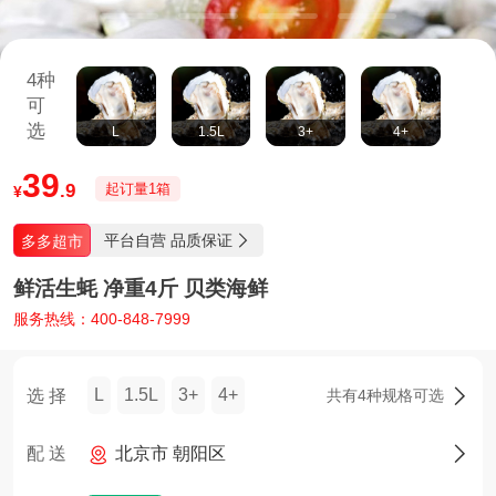
4种
可
选
L
1.5L
3+
4+
39
.9
起订量1箱
¥
平台自营 品质保证
多多超市

鲜活生蚝 净重4斤 贝类海鲜
服务热线：400-848-7999
L
1.5L
3+
4+
选 择
共有4种规格可选

配 送
北京市 朝阳区
