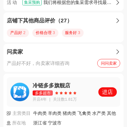
集采预购
活 动
我们将根据您的集采需求寻找最佳货源，确定货源后您将享有优先采购权

店铺下其他商品评价（27）

产品好
2
价格合理
3
服务好
3
问卖家

产品好不好，向卖家详细咨询
问问卖家
冷链多多旗舰店
进店
多多超市
开店4年
关注数1.81万
|
主营类目
牛肉类 羊肉类 猪肉类 飞禽类 水产类 其他
所在地
浙江省 宁波市