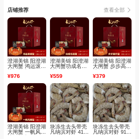
店铺推荐
查看全部

澄湖美锦 阳澄湖
澄湖美锦 阳澄湖
澄湖美锦 阳澄湖
大闸蟹 鸿运滚滚
大闸蟹功成名就
大闸蟹 步步高升
螃蟹礼盒
螃蟹礼盒
螃蟹礼盒
¥
976
¥
559
¥
379
澄湖美锦 阳澄湖
块冻生去头带壳
块冻生去头带壳
大闸蟹 一帆风顺
凡纳滨对虾 41/5
凡纳滨对虾 91/1
螃蟹礼盒
0
10