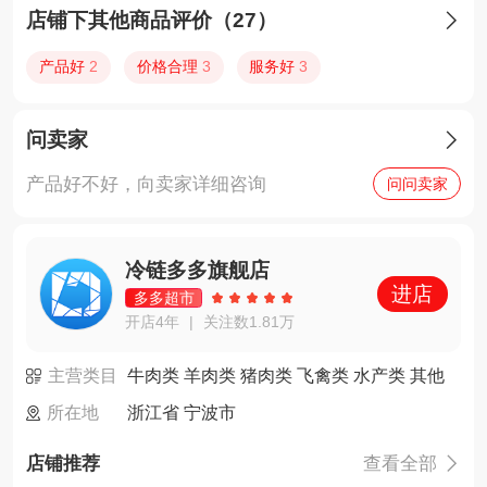
店铺下其他商品评价（27）

产品好
2
价格合理
3
服务好
3
问卖家

产品好不好，向卖家详细咨询
问问卖家
冷链多多旗舰店
进店
多多超市
开店4年
关注数1.81万
|
主营类目
牛肉类 羊肉类 猪肉类 飞禽类 水产类 其他
所在地
浙江省 宁波市
店铺推荐
查看全部
