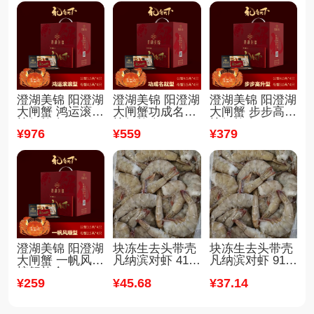
澄湖美锦 阳澄湖
澄湖美锦 阳澄湖
澄湖美锦 阳澄湖
大闸蟹 鸿运滚滚
大闸蟹功成名就
大闸蟹 步步高升
螃蟹礼盒
螃蟹礼盒
螃蟹礼盒
¥
976
¥
559
¥
379
澄湖美锦 阳澄湖
块冻生去头带壳
块冻生去头带壳
大闸蟹 一帆风顺
凡纳滨对虾 41/5
凡纳滨对虾 91/1
螃蟹礼盒
0
10
¥
259
¥
45
.68
¥
37
.14