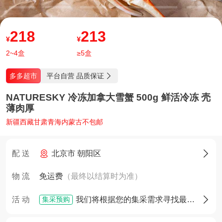
218
213
¥
¥
2~4盒
≥5盒
平台自营 品质保证
多多超市

NATURESKY 冷冻加拿大雪蟹 500g 鲜活冷冻 壳
薄肉厚
新疆西藏甘肃青海内蒙古不包邮
配 送
北京市 朝阳区

物 流
免运费
（最终以结算时为准）
集采预购
活 动
我们将根据您的集采需求寻找最佳货源，确定货源后您将享有优先采购权
