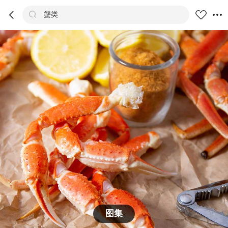



蟹类
商品
评价
详情
推荐
图集