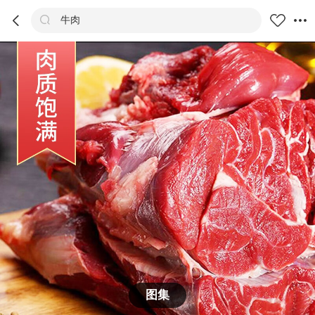



牛肉
商品
评价
详情
推荐
图集