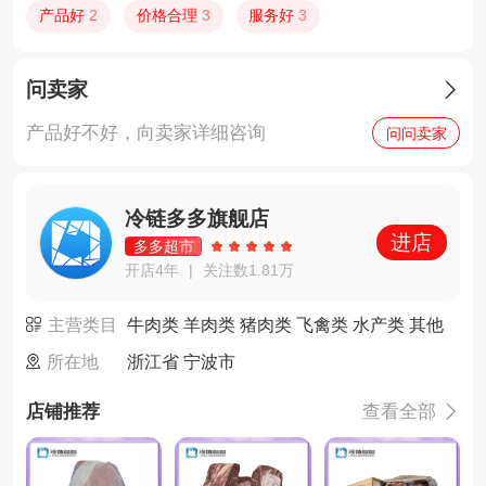
产品好
2
价格合理
3
服务好
3
问卖家

产品好不好，向卖家详细咨询
问问卖家
冷链多多旗舰店
进店
多多超市
开店4年
关注数1.81万
|
主营类目
牛肉类 羊肉类 猪肉类 飞禽类 水产类 其他
所在地
浙江省 宁波市
店铺推荐
查看全部
