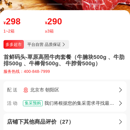
298
290
¥
¥
1~2箱
≥3箱
平台自营 品质保证
多多超市

首鲜码头-草原高照牛肉套餐（牛腩块500g 、牛肋
排500g 、牛棒骨500g、 牛脖骨500g）
服务热线：400-848-7999
配 送
北京市 朝阳区

集采预购
活 动
我们将根据您的集采需求寻找最佳货源，确定货源后您将享有优先采购权

店铺下其他商品评价（27）
