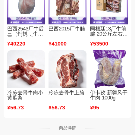
巴西2543厂牛后
巴西2015厂牛腩
阿根廷13厂牛前
三（针扒，牛
腱 20公斤左右/
霖， 大米龙）
箱
¥
40220
¥
41000
¥
53500
冷冻去骨牛肉小
冷冻去骨牛上脑
伊卡孜 新疆风干
黄瓜条
牛肉 1000g
¥
56
.73
¥
56
.73
¥
95
商品详情