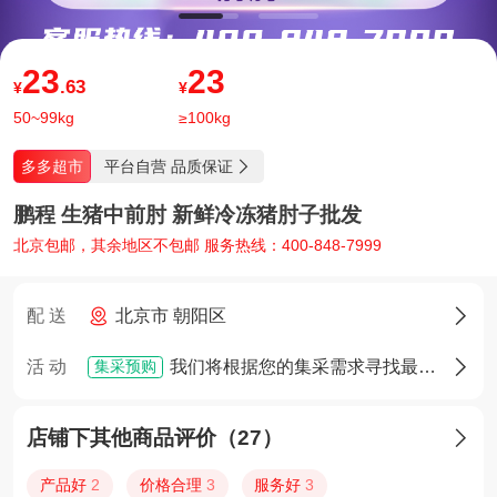
23
23
.63
¥
¥
50~99kg
≥100kg
平台自营 品质保证
多多超市

鹏程 生猪中前肘 新鲜冷冻猪肘子批发
北京包邮，其余地区不包邮 服务热线：400-848-7999
配 送
北京市 朝阳区

集采预购
活 动
我们将根据您的集采需求寻找最佳货源，确定货源后您将享有优先采购权

店铺下其他商品评价（27）

产品好
2
价格合理
3
服务好
3