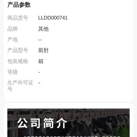
产品参数
商品货号
LLDD000741
品牌
其他
产地
--
产品型号
前肘
包装规格
箱
等级
-
生产许可证
-
号