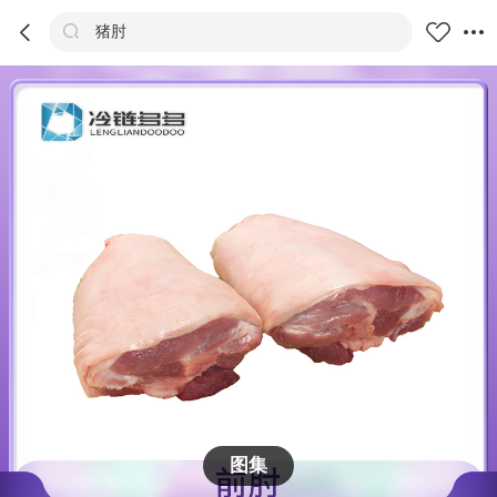



猪肘
商品
评价
详情
推荐
图集