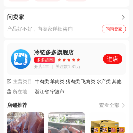
问卖家

产品好不好，向卖家详细咨询
问问卖家
冷链多多旗舰店
进店
多多超市
开店4年
关注数1.81万
|
主营类目
牛肉类 羊肉类 猪肉类 飞禽类 水产类 其他
所在地
浙江省 宁波市
店铺推荐
查看全部
