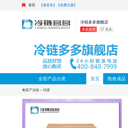
首页
【请登录】
【免费注册】
冷链多多旗舰店
多多超市
关注
全部产品分类
首页
熟食成品
禽蛋产业链
>
鸡蛋