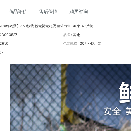
商品评价
售后保障
购买咨询
箱装鲜鸡蛋】360枚装 粉壳褐壳鸡蛋 整箱出售 30斤-47斤装
DD000527
品牌 :
其他
60枚装
包装规格 :
30斤-47斤装
:
-