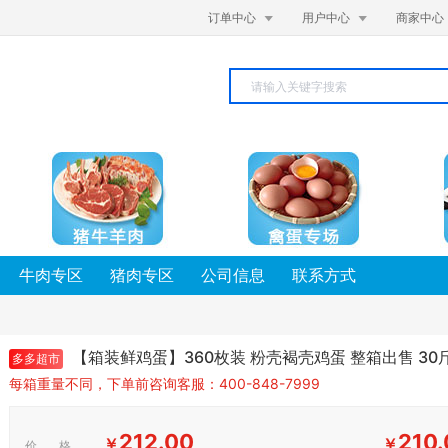


订单中心
用户中心
商家中心
牛肉专区
猪肉专区
公司信息
联系方式
【箱装鲜鸡蛋】360枚装 粉壳褐壳鸡蛋 整箱出售 30斤
多多超市
每箱重量不同，下单前咨询客服：400-848-7999
212.00
210.
￥
￥
价 格