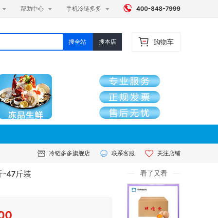




帮助中心
手机冷链多多
400-848-7999
购物车
搜全站
搜本店
冷链多多旗舰店
联系客服
关注店铺
-47斤装
看了又看
00