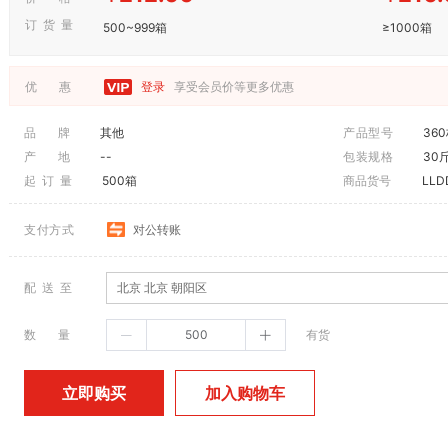
订 货 量
500~999箱
≥1000箱
优 惠
登录
享受会员价等更多优惠
品 牌
其他
产品型号
36
产 地
--
包装规格
30
起 订 量
500箱
商品货号
LLD
支付方式
对公转账
配 送 至
北京 北京 朝阳区
数 量
有货
加入购物车
立即购买