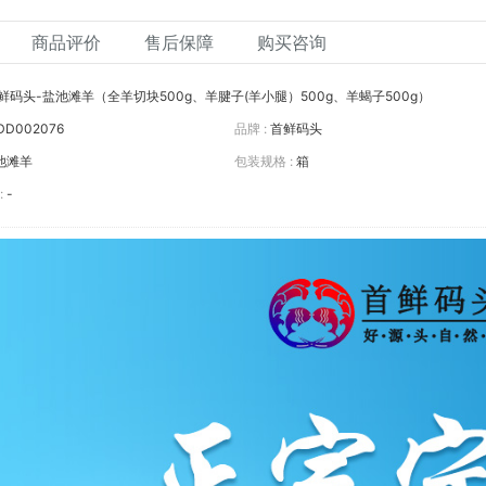
商品评价
售后保障
购买咨询
鲜码头-盐池滩羊（全羊切块500g、羊腱子(羊小腿）500g、羊蝎子500g）
DD002076
品牌 :
首鲜码头
池滩羊
包装规格 :
箱
:
-