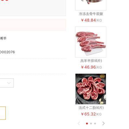
冷冻去骨牛前躯
冷冻去骨牛
￥48.84
￥48.84
/KG
滩羊
D002076
羔羊半排(6片)
羔羊半排(6
￥46.96
￥46.96
/KG
法式十二肋(6片)
法式十二肋(
￥65.32
￥65.32
/KG

