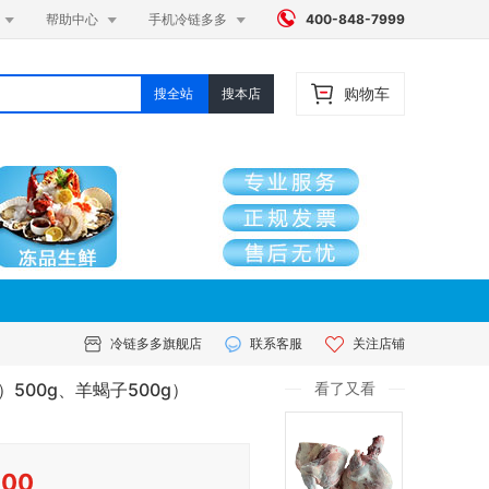




帮助中心
手机冷链多多
400-848-7999
购物车
搜全站
搜本店
冷链多多旗舰店
联系客服
关注店铺
500g、羊蝎子500g）
看了又看
.00