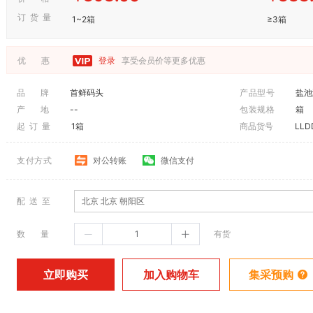
订 货 量
1~2箱
≥3箱
优 惠
登录
享受会员价等更多优惠
品 牌
首鲜码头
产品型号
盐池
产 地
--
包装规格
箱
起 订 量
1箱
商品货号
LLD
支付方式
对公转账
微信支付
配 送 至
北京 北京 朝阳区
数 量
有货
加入购物车
立即购买
集采预购