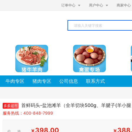


订单中心
用户中心
商家中心
牛肉专区
猪肉专区
公司信息
联系方式
首鲜码头-盐池滩羊（全羊切块500g、羊腱子(羊小腿）
多多超市
服务热线：400-848-7999
398.00
388
￥
￥
价 格