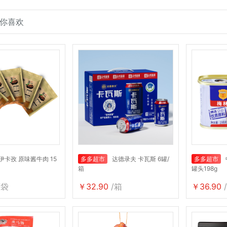
你喜欢
伊卡孜 原味酱牛肉 15
多多超市
达德录夫 卡瓦斯 6罐/
多多超市
箱
罐头198g
/袋
￥32.90
/箱
￥36.90