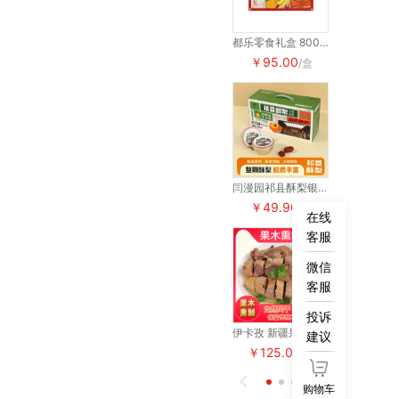
都乐零食礼盒 800ml+1206g
￥95.00
￥95.00
/盒
闫漫园祁县酥梨银耳炖梨碗 260g*6碗/箱
￥49.90
￥49.90
/箱
在线
客服
微信
客服
投诉
伊卡孜 新疆果木熏鹅
建议
￥125.00
￥125.00
/袋


购物车