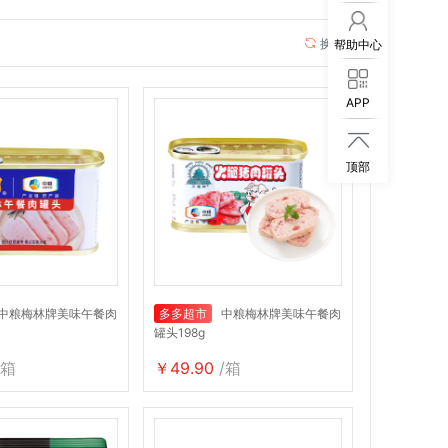
换一换
帮助中心
APP

顶部
中粮梅林牌美味午餐肉
多多超市
中粮梅林牌美味午餐肉
罐头198g
/箱
￥49.90
/箱