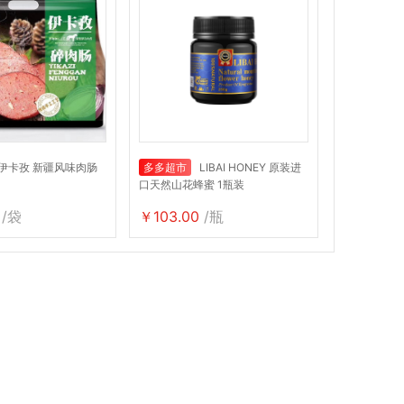
伊卡孜 新疆风味肉肠
多多超市
LIBAI HONEY 原装进
口天然山花蜂蜜 1瓶装
/袋
￥103.00
/瓶