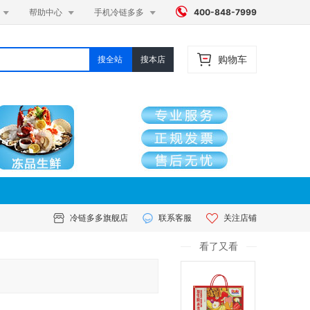




帮助中心
手机冷链多多
400-848-7999
购物车
搜全站
搜本店
冷链多多旗舰店
联系客服
关注店铺
看了又看