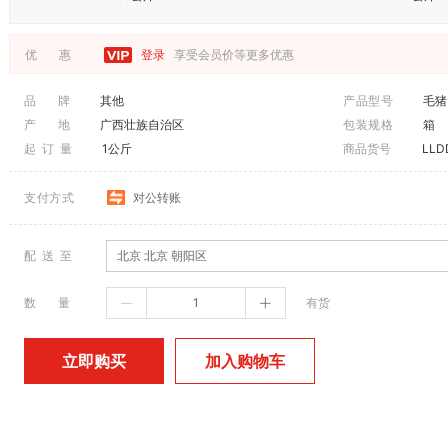
优 惠
登录
享受会员价等更多优惠
品 牌
其他
产品型号
毛猪
产 地
广西壮族自治区
包装规格
箱
起 订 量
1公斤
商品货号
LLD
支付方式
对公转账
配 送 至
北京 北京 朝阳区
数 量
有货
加入购物车
立即购买