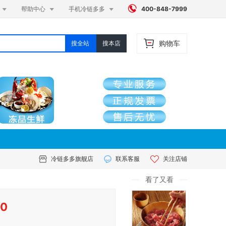




帮助中心
手机冷链多多
400-848-7999
购物车
搜全站
搜本店
冷链多多旗舰店
联系客服
关注店铺
看了又看
00