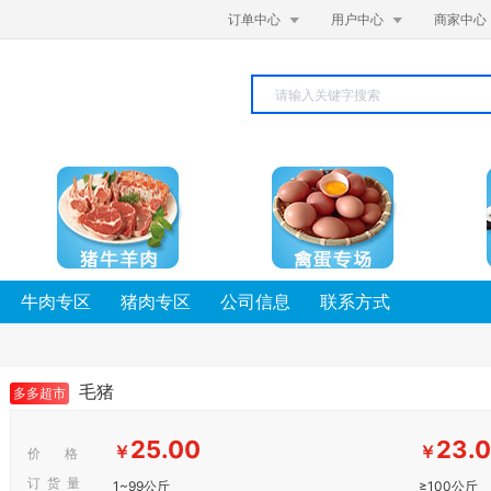


订单中心
用户中心
商家中心
牛肉专区
猪肉专区
公司信息
联系方式
毛猪
多多超市
25.00
23.
￥
￥
价 格
订 货 量
1~99公斤
≥100公斤