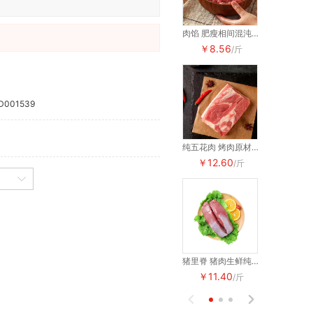
肉馅 肥瘦相间混沌饺子馅
￥8.56
￥8.56
/斤
D001539
纯五花肉 烤肉原材料 猪肉生鲜
￥12.60
￥12.60
/斤
猪里脊 猪肉生鲜纯瘦肉
￥11.40
￥11.40
/斤

